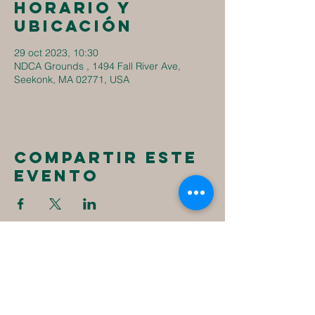
Horario y
ubicación
29 oct 2023, 10:30
NDCA Grounds , 1494 Fall River Ave,
Seekonk, MA 02771, USA
Compartir este
evento
New
Destiny
Christian
Assembly
1494 Fall River Ave
Seekonk, MA 02771