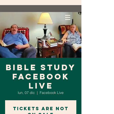
Bible Study
Facebook
Live
lun, 07 dic
  |  
Facebook Live
Tickets Are Not