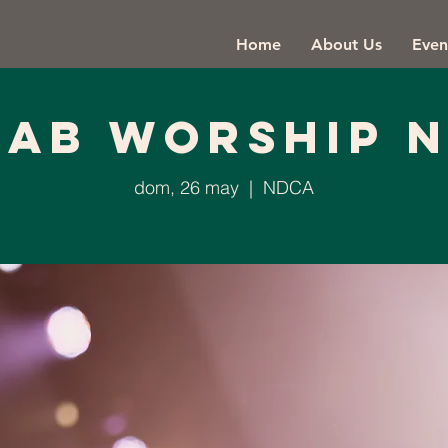
Home
About Us
Even
lab Worship N
dom, 26 may
  |  
NDCA