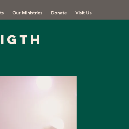
ts
Our Ministries
Donate
Visit Us
igth