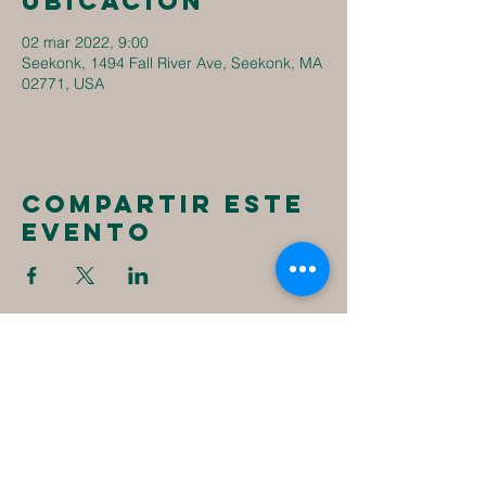
ubicación
02 mar 2022, 9:00
Seekonk, 1494 Fall River Ave, Seekonk, MA
02771, USA
Compartir este
evento
New
Destiny
Christian
Assembly
1494 Fall River Ave
Seekonk, MA 02771
1-508-336-4023
NewDestinyCA2020@gmail.com