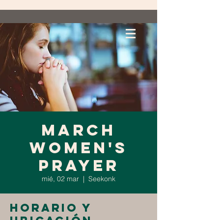
March
Women's
Prayer
mié, 02 mar
  |  
Seekonk
Horario y