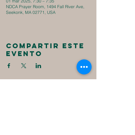
01 mar 2025, 7:30 – 7:35
NDCA Prayer Room, 1494 Fall River Ave,
Seekonk, MA 02771, USA
Compartir este
evento
New
Destiny
Christian
Assembly
1494 Fall River Ave
Seekonk, MA 02771
1-508-336-4023
NewDestinyCA2020@gmail.com