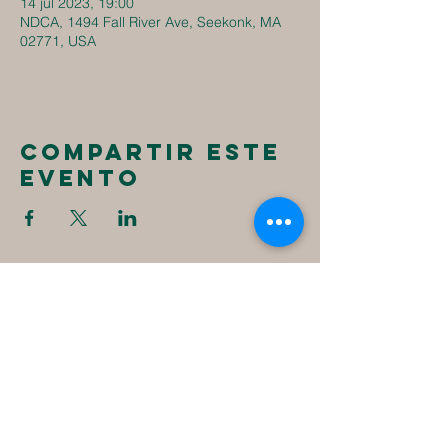
14 jul 2023, 19:00
NDCA, 1494 Fall River Ave, Seekonk, MA
02771, USA
Compartir este
evento
New
Destiny
Christian
Assembly
1494 Fall River Ave
Seekonk, MA 02771
1-508-336-4023
NewDestinyCA2020@gmail.com