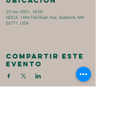
ubicación
23 nov 2021, 19:00
NDCA, 1494 Fall River Ave, Seekonk, MA
02771, USA
Compartir este
evento
New
Destiny
Christian
Assembly
1494 Fall River Ave
Seekonk, MA 02771
1-508-336-4023
NewDestinyCA2020@gmail.com